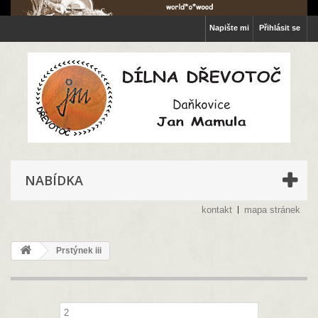
Napište mi
Přihlásit se
NABÍDKA
kontakt
mapa stránek
Prstýnek iii
2