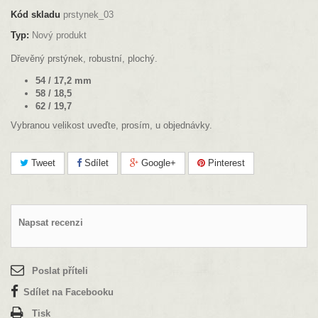
Kód skladu
prstynek_03
Typ:
Nový produkt
Dřevěný prstýnek, robustní, plochý.
54 / 17,2 mm
58 / 18,5
62 / 19,7
Vybranou velikost uveďte, prosím, u objednávky.
Tweet
Sdílet
Google+
Pinterest
Napsat recenzi
Poslat příteli
Sdílet na Facebooku
Tisk