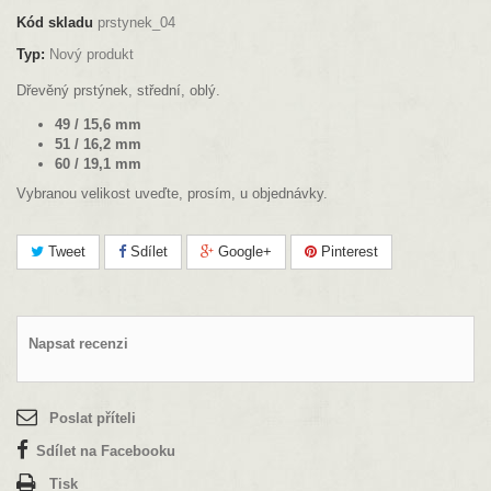
Kód skladu
prstynek_04
Typ:
Nový produkt
Dřevěný prstýnek, střední, oblý.
49 / 15,6 mm
51 / 16,2 mm
60 / 19,1 mm
Vybranou velikost uveďte, prosím, u objednávky.
Tweet
Sdílet
Google+
Pinterest
Napsat recenzi
Poslat příteli
Sdílet na Facebooku
Tisk