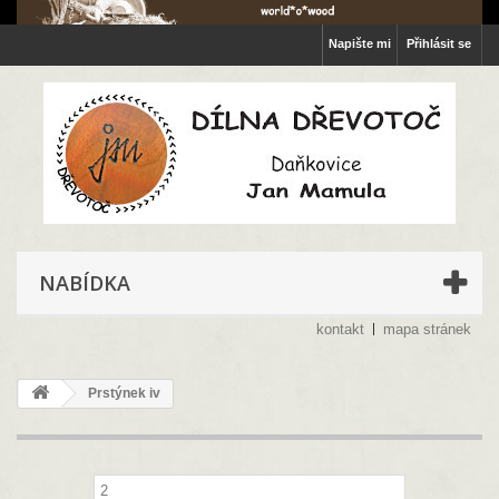
Napište mi
Přihlásit se
NABÍDKA
kontakt
mapa stránek
Prstýnek iv
2